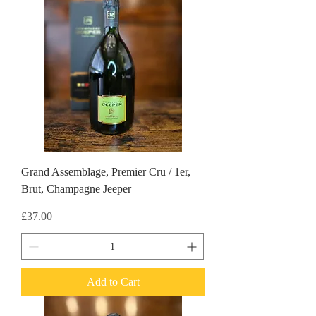
Grand Assemblage, Premier Cru / 1er,
Brut, Champagne Jeeper
Price
£37.00
Add to Cart