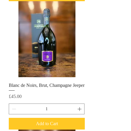
Blanc de Noirs, Brut, Champagne Jeeper
Price
£45.00
Add to Cart