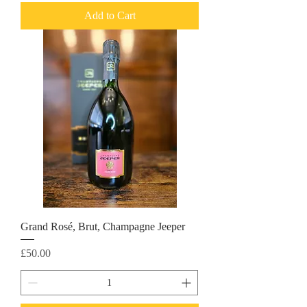
Add to Cart
Grand Rosé, Brut, Champagne Jeeper
Price
£50.00