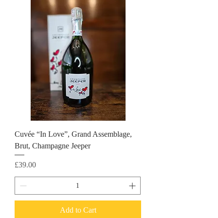
Cuvée “In Love”, Grand Assemblage,
Brut, Champagne Jeeper
Price
£39.00
Add to Cart