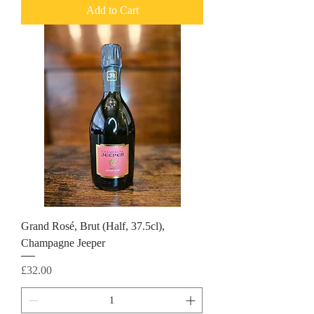
Add to Cart
Grand Rosé, Brut (Half, 37.5cl),
Champagne Jeeper
Price
£32.00