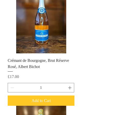
Crémant de Bourgogne, Brut Réserve
Rosé, Albert Bichot
Price
£17.00
Add to Cart