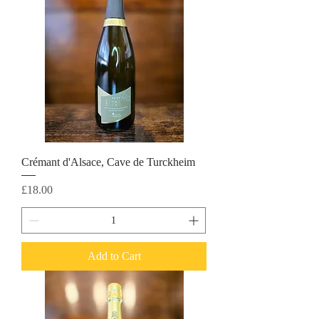
Crémant d'Alsace, Cave de Turckheim
Price
£18.00
Add to Cart