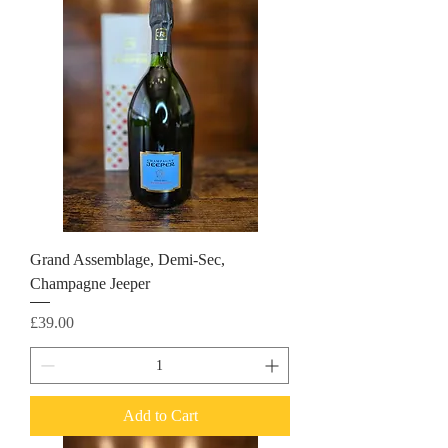
Grand Assemblage, Demi-Sec,
Champagne Jeeper
Price
£39.00
Add to Cart