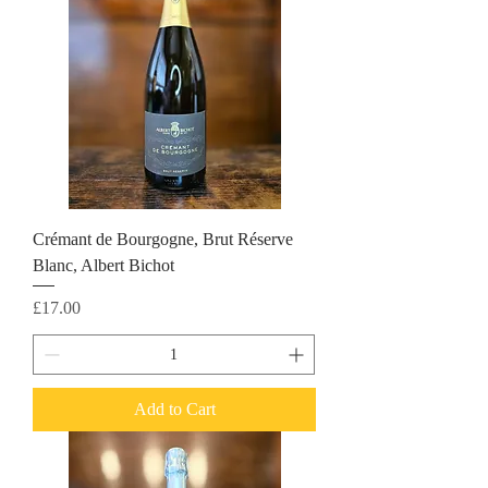
Crémant de Bourgogne, Brut Réserve
Blanc, Albert Bichot
Price
£17.00
Add to Cart