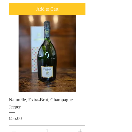
Add to Cart
Naturelle, Extra-Brut, Champagne
Jeeper
Price
£55.00