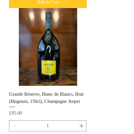
Add to Cart
Grande Réserve, Blanc de Blancs, Brut
(Magnum, 150cl), Champagne Jeeper
Price
£95.00