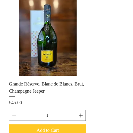
Grande Réserve, Blanc de Blancs, Brut,
Champagne Jeeper
Price
£45.00
Add to Cart