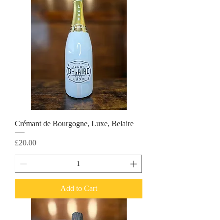
Crémant de Bourgogne, Luxe, Belaire
Price
£20.00
Add to Cart